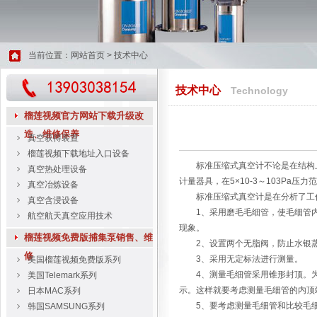
当前位置：
网站首页
> 技术中心
技术中心
Technology
榴莲视频官方网站下载升级改
造、维修保养
真空获得装置
榴莲视频下载地址入口设备
标准压缩式真空计不论是在结构上还
真空热处理设备
计量器具，在5×10-3～103Pa压
真空冶炼设备
标准压缩式真空计是在分析了工作压缩式
真空含浸设备
1、采用磨毛毛细管，使毛
航空航天真空应用技术
现象。
榴莲视频免费版捕集泵销售、维
2、设置两个无脂阀，防止水银
修
3、采用无定标法进行测量。
美国榴莲视频免费版系列
4、测量毛细管采用锥形封顶。为防
美国Telemark系列
示。这样就要考虑测量毛细管的内顶
日本MAC系列
5、要考虑测量毛细管和比较毛细
韩国SAMSUNG系列